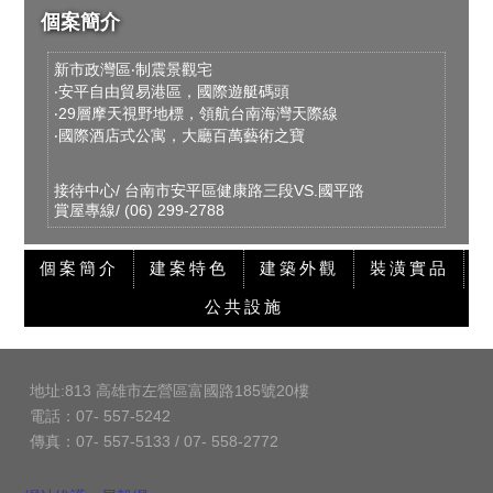
個案簡介
新市政灣區‧制震景觀宅
‧安平自由貿易港區，國際遊艇碼頭
‧29層摩天視野地標，領航台南海灣天際線
‧國際酒店式公寓，大廳百萬藝術之寶
接待中心/ 台南市安平區健康路三段VS.國平路
賞屋專線/ (06) 299-2788
個案簡介
建案特色
建築外觀
裝潢實品
公共設施
地址:813 高雄市左營區富國路185號20樓
電話：07- 557-5242
傳真：07- 557-5133 / 07- 558-2772